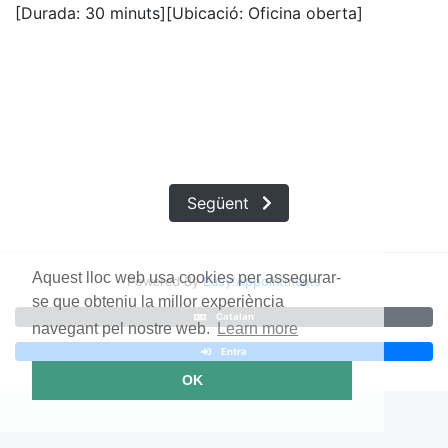
[Durada: 30 minuts]
[Ubicació: Oficina oberta]
Següent
Aquest lloc web usa cookies per assegurar-
Powered By
Easy!Appointments
se que obteniu la millor experiència
Catalan
navegant pel nostre web.
Learn more
Entra
OK